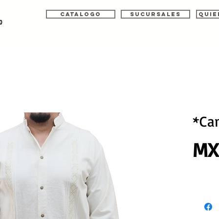
Catalogo
Sucursales
Quie
o
*Ca
MX