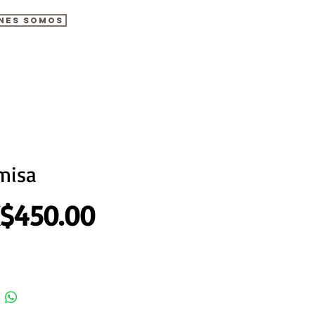
nes somos
misa
Precio
$450.00