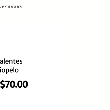
nes somos
alentes
iopelo
Precio
$70.00