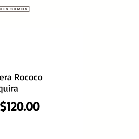
nes somos
sera Rococo
quira
Precio
$120.00