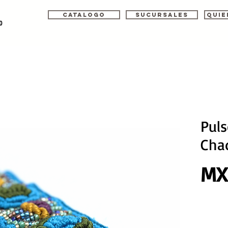
Catalogo
Sucursales
Quie
o
Pul
Cha
MX