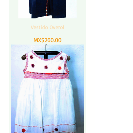
Vestido Overol
Precio
MX$260.00