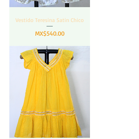
Vestido Teresina Satin Chico
Precio
MX$540.00