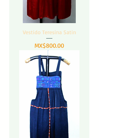
Vestido Teresina Satin
Precio
MX$800.00