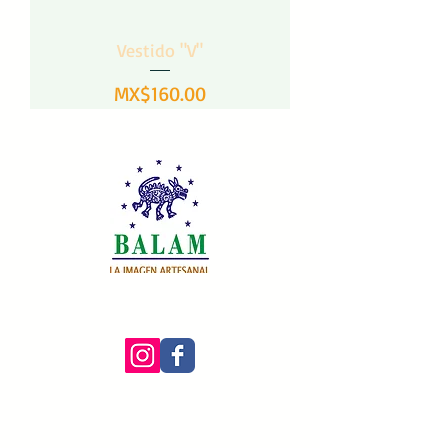
Vestido "V"
Precio
MX$160.00